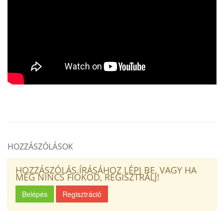
HOZZÁSZÓLÁSOK
HOZZÁSZÓLÁS ÍRÁSÁHOZ LÉPJ BE, VAGY HA
MÉG NINCS FIÓKOD, REGISZTRÁLJ!
Belépés
Regisztráció