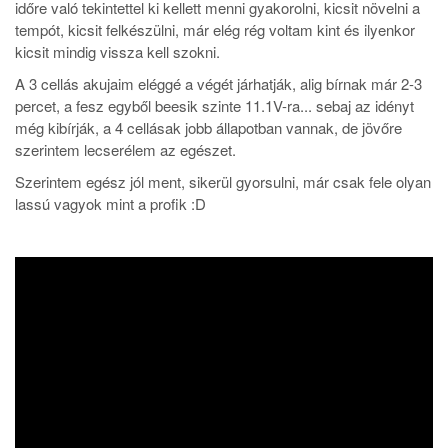
időre való tekintettel ki kellett menni gyakorolni, kicsit növelni a
tempót, kicsit felkészülni, már elég rég voltam kint és ilyenkor
kicsit mindig vissza kell szokni.
A 3 cellás akujaim eléggé a végét járhatják, alig bírnak már 2-3
percet, a fesz egyből beesik szinte 11.1V-ra... sebaj az idényt
még kibírják, a 4 cellásak jobb állapotban vannak, de jövőre
szerintem lecserélem az egészet.
Szerintem egész jól ment, sikerül gyorsulni, már csak fele olyan
lassú vagyok mint a profik :D