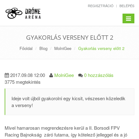
REGISZTRÁCIÓ
BELÉPÉS
Toggle
navigat
GYAKORLÁS VERSENY ELŐTT 2
Főoldal
Blog
MolniGee
Gyakorlás verseny előtt 2
2017.09.08 12:00
MolniGee
0 hozzászólás
3775 megtekintés
Ideje volt újból gyakorolni egy kicsit, vészesen közeledik
a verseny!
Mivel hamarosan megrendezésre kerül a II. Borsodi FPV
Racing Bajnokság záró futama, így kötelező jelleggel és a jó