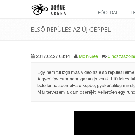
FŐOLDAL
T
ELSŐ REPÜLÉS AZ ÚJ GÉPPEL
2017.02.27 08:14
MolniGee
0 hozzászólá
Egy nem túl izgalmas videó az első repülési élm
A gyéri fpv cam nem igazán jó, csak 110 fokos lá
bele lenne zoomolva a képbe, gyakorlatilag mind
Már tervezem a cam cseréjét, vélhetően egy runc