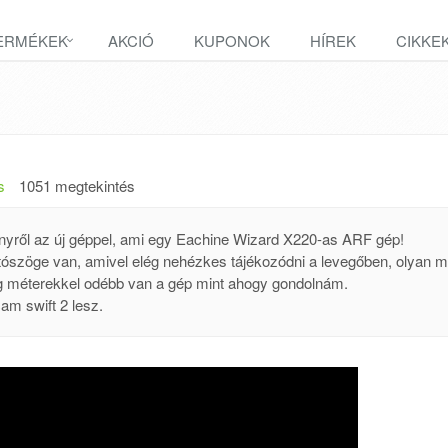
ERMÉKEK
AKCIÓ
KUPONOK
HÍREK
CIKKE
s
1051 megtekintés
ényről az új géppel, ami egy Eachine Wizard X220-as ARF gép!
tószöge van, amivel elég nehézkes tájékozódni a levegőben, olyan m
ig méterekkel odébb van a gép mint ahogy gondolnám.
am swift 2 lesz.