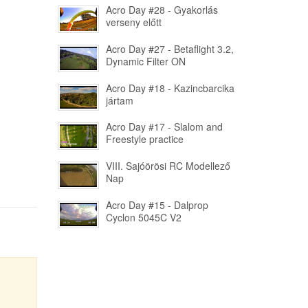
Acro Day #28 - Gyakorlás
verseny előtt
Acro Day #27 - Betaflight 3.2,
Dynamic Filter ON
Acro Day #18 - Kazincbarcika
jártam
Acro Day #17 - Slalom and
Freestyle practice
VIII. Sajóörösi RC Modellező
Nap
Acro Day #15 - Dalprop
Cyclon 5045C V2