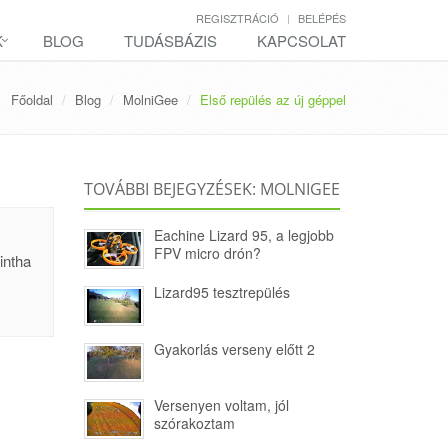
REGISZTRÁCIÓ
BELÉPÉS
K
BLOG
TUDÁSBÁZIS
KAPCSOLAT
Főoldal
Blog
MolniGee
Első repülés az új géppel
TOVÁBBI BEJEGYZÉSEK: MOLNIGEE
Eachine Lizard 95, a legjobb
FPV micro drón?
intha
Lizard95 tesztrepülés
Gyakorlás verseny előtt 2
Versenyen voltam, jól
szórakoztam