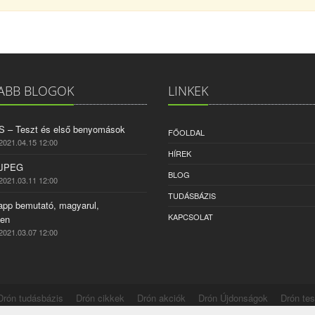
ABB BLOGOK
LINKEK
2S – Teszt és első benyomások
FŐOLDAL
2021.04.15 12:00
HÍREK
 JPEG
BLOG
2021.03.11 12:00
TUDÁSBÁZIS
app bemutató, magyarul,
KAPCSOLAT
sen
2021.03.07 12:00
Drón tudásbázis
Drón cikkek
Drón akciók
Drón Újdonságok
Drón te