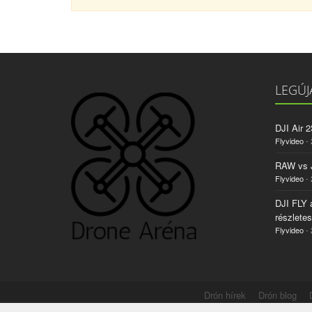
LEGÚJ
DJI Air 
Flyvideo
- 
RAW vs
Flyvideo
- 
DJI FLY 
részlete
Flyvideo
- 
Drón hírek
Drón blog