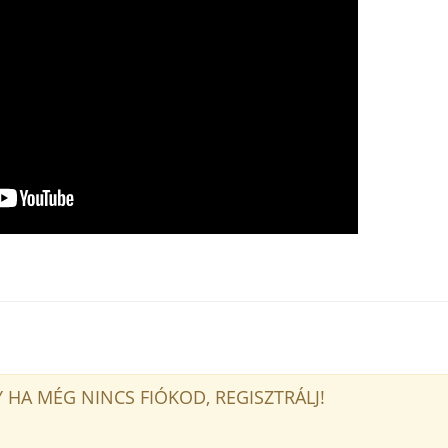
 HA MÉG NINCS FIÓKOD, REGISZTRÁLJ!