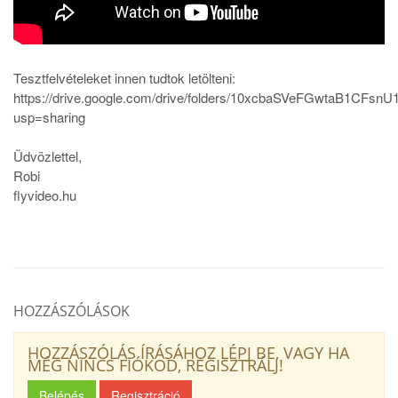
Tesztfelvételeket innen tudtok letölteni:
https://drive.google.com/drive/folders/10xcbaSVeFGwtaB1CF
usp=sharing
Üdvözlettel,
Robi
flyvideo.hu
HOZZÁSZÓLÁSOK
HOZZÁSZÓLÁS ÍRÁSÁHOZ LÉPJ BE, VAGY HA
MÉG NINCS FIÓKOD, REGISZTRÁLJ!
Belépés
Regisztráció