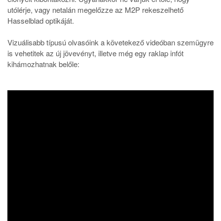
utólérje, vagy netalán megelőzze az M2P rekeszelhető
Hasselblad optikáját.
Vizuálisabb típusú olvasóink a követekező videóban szemügyre
is vehetitek az új jövevényt, illetve még egy raklap infót
kihámozhatnak belőle: