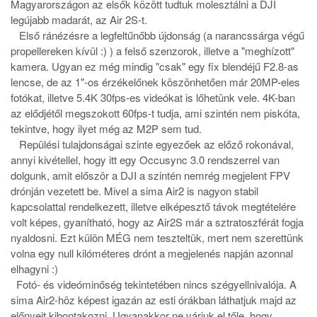
Magyarországon az elsők között tudtuk molesztálni a DJI
legújabb madarát, az Air 2S-t.
Első ránézésre a legfeltűnőbb újdonság (a narancssárga végű
propellereken kívül :) ) a felső szenzorok, illetve a "meghízott"
kamera. Ugyan ez még mindig "csak" egy fix blendéjű F2.8-as
lencse, de az 1"-os érzékelőnek köszönhetően már 20MP-eles
fotókat, illetve 5.4K 30fps-es videókat is lőhetünk vele. 4K-ban
az elődjétől megszokott 60fps-t tudja, ami szintén nem piskóta,
tekintve, hogy ilyet még az M2P sem tud.
Repülési tulajdonságai szinte egyezőek az előző rokonával,
annyi kivétellel, hogy itt egy Occusync 3.0 rendszerrel van
dolgunk, amit először a DJI a szintén nemrég megjelent FPV
drónján vezetett be. Mivel a sima Air2 is nagyon stabil
kapcsolattal rendelkezett, illetve elképesztő távok megtételére
volt képes, gyanítható, hogy az Air2S már a sztratoszférát fogja
nyaldosni. Ezt külön MÉG nem teszteltük, mert nem szerettünk
volna egy null kilóméteres drónt a megjelenés napján azonnal
elhagyni :)
Fotó- és videóminőség tekintetében nincs szégyellnivalója. A
sima Air2-höz képest igazán az esti órákban láthatjuk majd az
előnyeit kibontakozni. Ugyanakkor ne várjuk el tőle, hogy