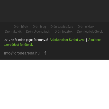
Drón hírek
Drón blog
Drón tudásbázis
Drón cikkek
Drón akciók
Drón Újdonságok
Drón tesztek
Drón légifelvételek
2017 © Minden jogot fenttartva!
Adatkezelési Szabályzat
|
Általános
szerződési feltételek
info@dronearena.hu