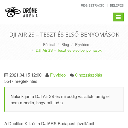
REGISZTRÁCIÓ
BELÉPÉS
Toggle
navigat
DJI AIR 2S – TESZT ÉS ELSŐ BENYOMÁSOK
Főoldal
Blog
Flyvideo
DJI Air 2S – Teszt és első benyomások
2021.04.15 12:00
Flyvideo
0 hozzászólás
5547 megtekintés
Nálunk járt a DJI Air 2S és mi addig vallattuk, amíg el
nem mondta, hogy mit tud :)
A Duplitec Kft. és a DJIARS Budapest jóvoltából